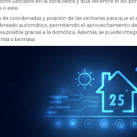
rios ubicados en la zona oeste y que les entre el sol por
 o este.
 de coordenadas y posición de las ventanas para que el 
mbreado automático, permitiendo el aprovechamiento de l
ea posible gracias a la domótica. Además, se puede integ
mia o biomasa.