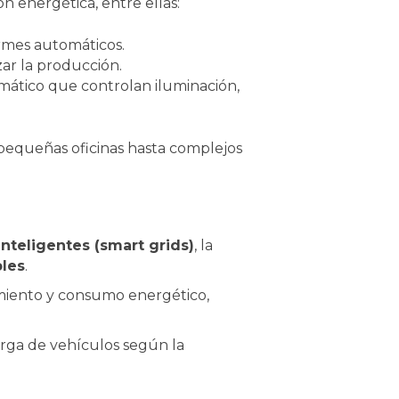
ón energética, entre ellas:
ormes automáticos.
zar la producción.
mático que controlan iluminación,
pequeñas oficinas hasta complejos
inteligentes (smart grids)
, la
bles
.
namiento y consumo energético,
arga de vehículos según la