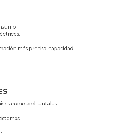
onsumo.
ctricos.
mación más precisa, capacidad
es
icos como ambientales:
sistemas.
e.