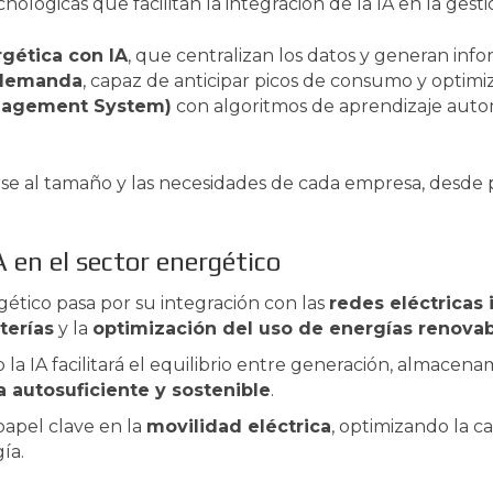
ológicas que facilitan la integración de la IA en la gesti
gética con IA
, que centralizan los datos y generan inf
 demanda
, capaz de anticipar picos de consumo y optimi
nagement System)
con algoritmos de aprendizaje auto
e al tamaño y las necesidades de cada empresa, desde 
A en el sector energético
gético pasa por su integración con las
redes eléctricas 
terías
y la
optimización del uso de energías renova
la IA facilitará el equilibrio entre generación, almace
 autosuficiente y sostenible
.
apel clave en la
movilidad eléctrica
, optimizando la c
ía.