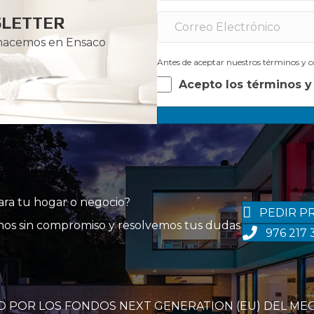
SLETTER
 hacemos en Ensaco
Antes de aceptar nuestros términos y co
Acepto los términos y
para tu hogar o negocio?
PEDIR P
tanos sin compromiso y resolvemos tus dudas
976 217 
O POR LOS FONDOS NEXT GENERATION (EU) DEL ME