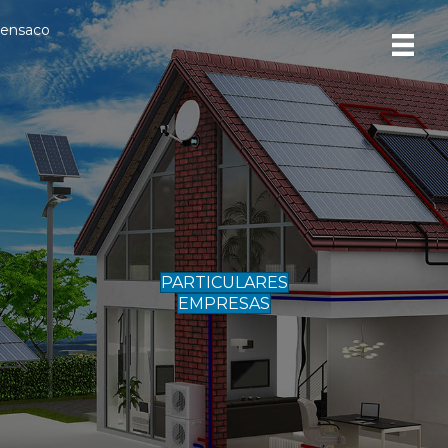
ensaco
SOLUCIONES INTEGRALES
¡ Mejora tu calidad de vida !
Automatiza tu hogar /
negocio
PARTICULARES
EMPRESAS