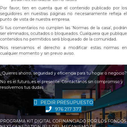
Por favor, ten en cuenta que el contenido publicado por los
seguidores en nuestras páginas no necesariamente refleja el
punto de vista de nuestra empresa.
Si tus comentarios no cumplen las ‘Normas de la casa’, podrán
ser eliminados, ocultados o bloqueados. Cualquiera que publique
contenidos no permitidos será bloqueado de la comunidad.
Nos reservamos el derecho a modificar estas normas en
cualquier momento y sin previo aviso.
¿Quieres ahorro, seguridad y eficiencia para tu hogar o negocio?
No es el futuro, es el presente. Contáctanos sin compromiso y
resolvemos tus dudas
PEDIR PRESUPUESTO
976 217 377
PROGRAMA KIT DIGITAL COFINANCIADO POR LOS FONDOS
NEXT GENERATION (EU) DEL MECANISMO DE