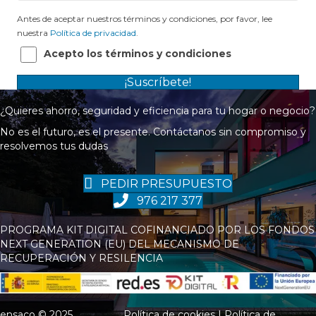
Antes de aceptar nuestros términos y condiciones, por favor, lee
nuestra
Política de privacidad
.
Acepto los términos y condiciones
¡Suscríbete!
¿Quieres ahorro, seguridad y eficiencia para tu hogar o negocio?
No es el futuro, es el presente. Contáctanos sin compromiso y
resolvemos tus dudas
PEDIR PRESUPUESTO
976 217 377
PROGRAMA KIT DIGITAL COFINANCIADO POR LOS FONDOS
NEXT GENERATION (EU) DEL MECANISMO DE
RECUPERACIÓN Y RESILENCIA
ensaco © 2025
Política de cookies |
Política de