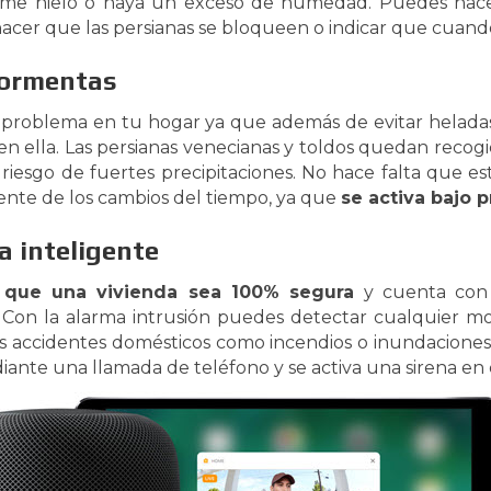
forme hielo o haya un exceso de humedad. Puedes hace
cer que las persianas se bloqueen o indicar que cuando
tormentas
n problema en tu hogar ya que además de evitar helada
en ella. Las persianas venecianas y toldos quedan recog
 riesgo de fuertes precipitaciones. No hace falta que e
nte de los cambios del tiempo, ya que
se activa bajo 
a inteligente
 que una vivienda sea 100% segura
y cuenta con 
r. Con la alarma intrusión puedes detectar cualquier m
bles accidentes domésticos como incendios o inundaciones
diante una llamada de teléfono y se activa una sirena en 