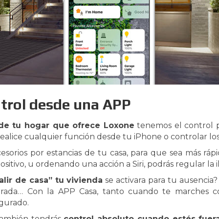
trol desde una APP
de tu hogar que ofrece Loxone
tenemos el control p
ealice cualquier función desde tu iPhone o controlar los
cesorios por estancias de tu casa, para que sea más ráp
positivo, u ordenando una acción a Siri, podrás regular la
alir de casa” tu vivienda
se activara para tu ausencia?
rrada… Con la APP Casa, tanto cuando te marches c
igurado.
también tendrás
control absoluto cuando estés fuer