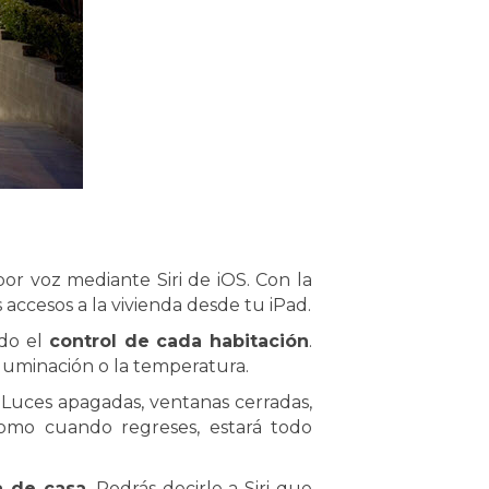
or voz mediante Siri de iOS. Con la
 accesos a la vivienda desde tu iPad.
ido el
control de cada habitación
.
 iluminación o la temperatura.
 Luces apagadas, ventanas cerradas,
omo cuando regreses, estará todo
a de casa
. Podrás decirle a Siri que