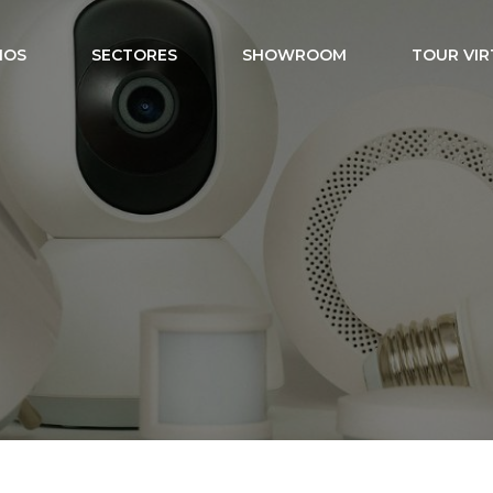
IOS
SECTORES
SHOWROOM
TOUR VIR
utomatización 
gares y empre