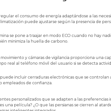
egular el consumo de energía adaptándose a las necesid
climatización puede ajustarse según la presencia de pers
mina se pone a traajar en modo ECO cuando no hay nadie
bién minimiza la huella de carbono.
 movimiento y cámaras de vigilancia proporciona una cap
po real al teléfono móvil del usuario si se detecta acti
uede incluir cerraduras electrónicas que se controlan a d
 o empleados de confianza.
tes personalizados que se adapten a las preferencias in
una película? ¿O que las persianas se cierren al atard
temas inteligentes integrados.