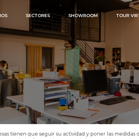
IOS
SECTORES
SHOWROOM
TOUR VIR
gente en ofici
resas tienen que seguir su actividad y poner las medidas