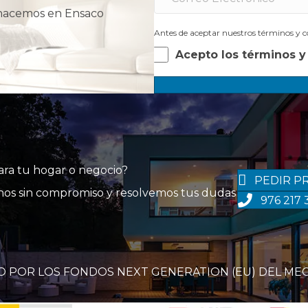
 hacemos en Ensaco
Antes de aceptar nuestros términos y co
Acepto los términos y
para tu hogar o negocio?
PEDIR P
tanos sin compromiso y resolvemos tus dudas
976 217 
O POR LOS FONDOS NEXT GENERATION (EU) DEL ME