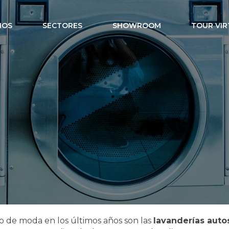
IOS
SECTORES
SHOWROOM
TOUR VIR
ra lavanderías 
o de moda en los últimos años son las
lavanderías auto