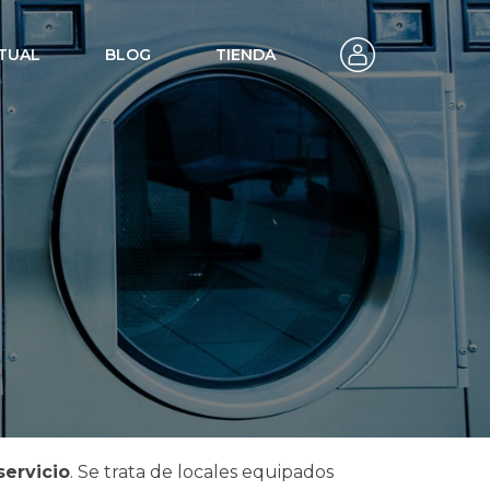
TUAL
BLOG
TIENDA
autoservicio
servicio
. Se trata de locales equipados