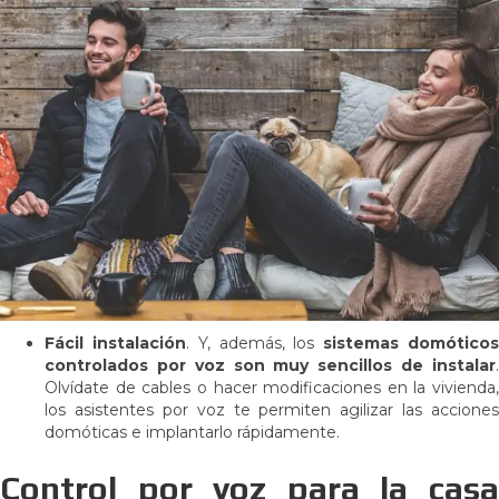
Fácil instalación
. Y, además, los
sistemas domótico
controlados por voz son muy sencillos de instalar
.
Olvídate de cables o hacer modificaciones en la vivienda,
los asistentes por voz te permiten agilizar las acciones
domóticas e implantarlo rápidamente.
Control por voz para la casa