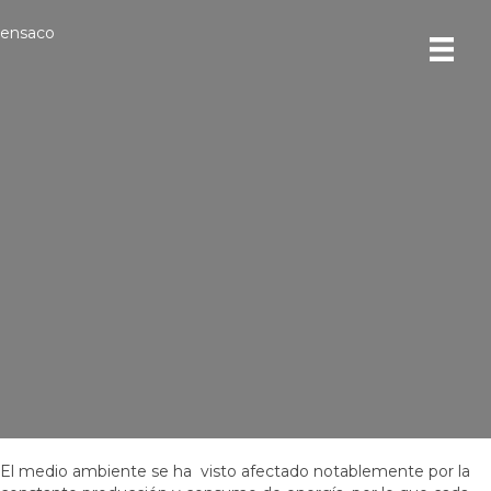
ensaco
Energía limpia, cómo aplicarla
en tu vida diaria
El medio ambiente se ha visto afectado notablemente por la