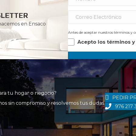
SLETTER
 hacemos en Ensaco
Antes de aceptar nuestros términos y co
Acepto los términos y
para tu hogar o negocio?
PEDIR P
tanos sin compromiso y resolvemos tus dudas
976 217 