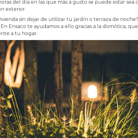
oras del día en las que más a gusto se puede estar sea c
n exterior.
vienda sin dejar de utilizar tu jardín o terraza de noche
n Ensaco te ayudamos a ello gracias a la domótica, que
ente a tu hogar.