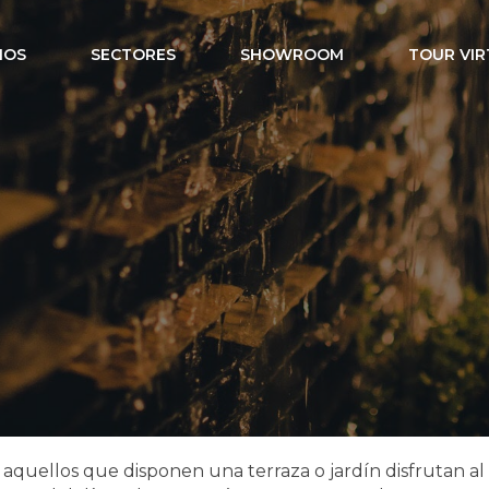
IOS
SECTORES
SHOWROOM
TOUR VIR
ión exterior in
 aquellos que disponen una terraza o jardín disfrutan a