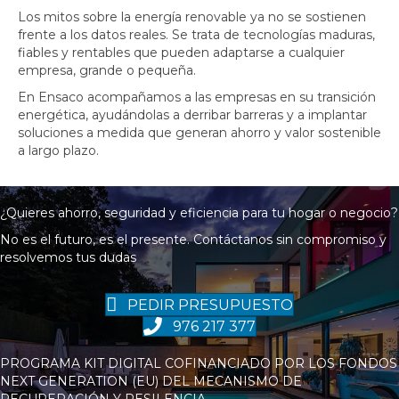
Los mitos sobre la energía renovable ya no se sostienen
frente a los datos reales. Se trata de tecnologías maduras,
fiables y rentables que pueden adaptarse a cualquier
empresa, grande o pequeña.
En Ensaco acompañamos a las empresas en su transición
energética, ayudándolas a derribar barreras y a implantar
soluciones a medida que generan ahorro y valor sostenible
a largo plazo.
¿Quieres ahorro, seguridad y eficiencia para tu hogar o negocio?
No es el futuro, es el presente. Contáctanos sin compromiso y
resolvemos tus dudas
PEDIR PRESUPUESTO
976 217 377
PROGRAMA KIT DIGITAL COFINANCIADO POR LOS FONDOS
NEXT GENERATION (EU) DEL MECANISMO DE
RECUPERACIÓN Y RESILENCIA