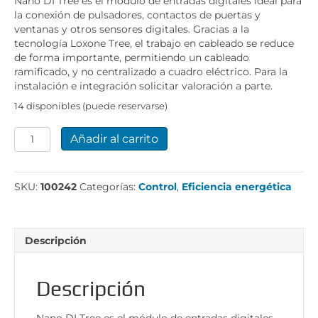
Nano DI Tree es el módulo de entradas digitales ideal para
la conexión de pulsadores, contactos de puertas y
ventanas y otros sensores digitales. Gracias a la
tecnología Loxone Tree, el trabajo en cableado se reduce
de forma importante, permitiendo un cableado
ramificado, y no centralizado a cuadro eléctrico. Para la
instalación e integración solicitar valoración a parte.
14 disponibles (puede reservarse)
Nano
Añadir al carrito
DI
Tree
cantidad
SKU:
100242
Categorías:
Control
,
Eficiencia energética
Descripción
Descripción
Nano DI Tree es el módulo de entradas digitales