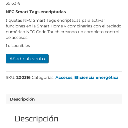
39,63
€
NFC Smart Tags encriptadas
tiquetas NFC Smart Tags encriptadas para activar
funciones en la Smart Home y combinarlas con el teclado
numérico NFC Code Touch creando un completo control
de accesos.
1 disponibles
NFC
Añadir al carrito
Smart
Tags
encriptadas
SKU:
200316
Categorías:
Accesos
,
Eficiencia energética
cantidad
Descripción
Descripción