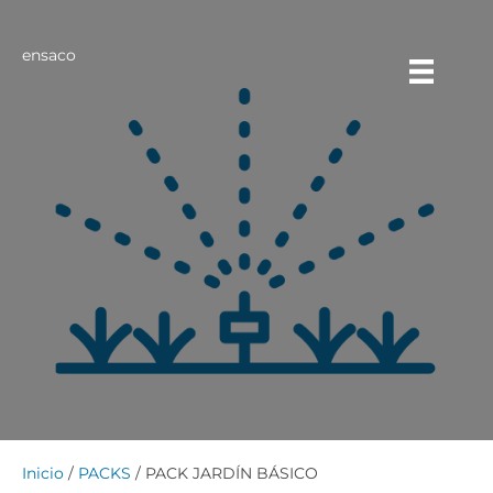
ensaco
Inicio
/
PACKS
/ PACK JARDÍN BÁSICO