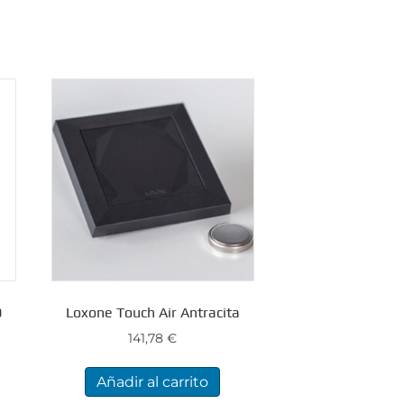
0
Loxone Touch Air Antracita
141,78
€
Añadir al carrito