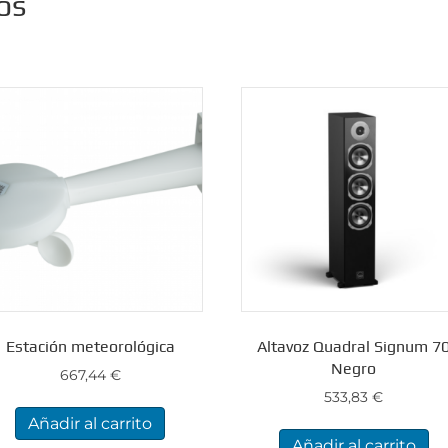
os
Estación meteorológica
Altavoz Quadral Signum 7
Negro
667,44
€
533,83
€
Añadir al carrito
Añadir al carrito