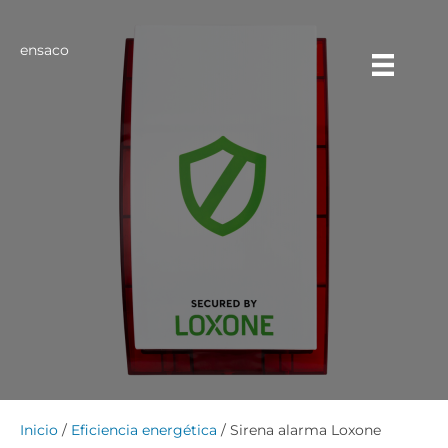
ensaco
Inicio
/
Eficiencia energética
/ Sirena alarma Loxone