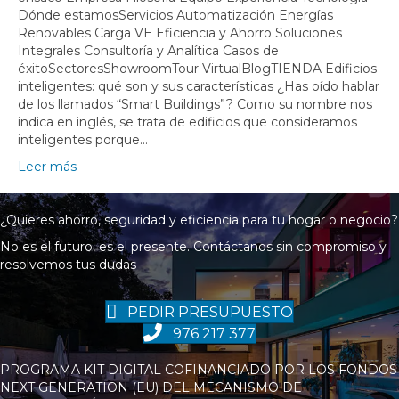
Dónde estamosServicios Automatización Energías
Renovables Carga VE Eficiencia y Ahorro Soluciones
Integrales Consultoría y Analítica Casos de
éxitoSectoresShowroomTour VirtualBlogTIENDA Edificios
inteligentes: qué son y sus características ¿Has oído hablar
de los llamados “Smart Buildings”? Como su nombre nos
indica en inglés, se trata de edificios que consideramos
inteligentes porque…
Leer más
¿Quieres ahorro, seguridad y eficiencia para tu hogar o negocio?
No es el futuro, es el presente. Contáctanos sin compromiso y
resolvemos tus dudas
PEDIR PRESUPUESTO
976 217 377
PROGRAMA KIT DIGITAL COFINANCIADO POR LOS FONDOS
NEXT GENERATION (EU) DEL MECANISMO DE