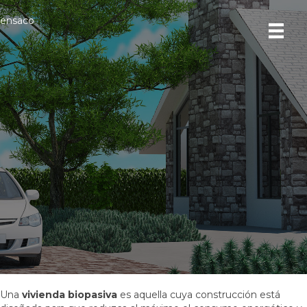
ensaco
Automatización de casas
biopasivas
Una
vivienda biopasiva
es aquella cuya construcción está