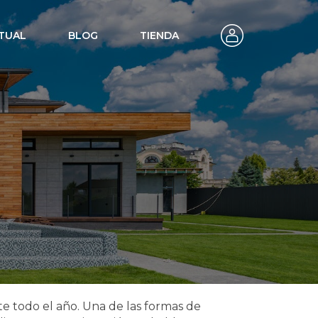
TUAL
BLOG
TIENDA
omatización y
iente
e todo el año. Una de las formas de