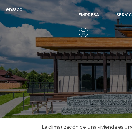
ensaco
EMPRESA
SERVIC
Persianas in
func
La climatización de una vivienda es u