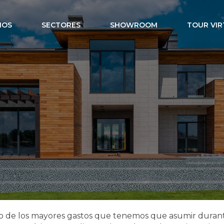
IOS
SECTORES
SHOWROOM
TOUR VIR
teligentes: aut
ionamiento efic
no de los mayores gastos que tenemos que asumir durant