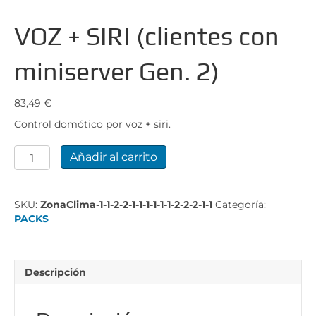
VOZ + SIRI (clientes con
miniserver Gen. 2)
83,49
€
Control domótico por voz + siri.
VOZ
Añadir al carrito
+
SIRI
(clientes
SKU:
ZonaClima-1-1-2-2-1-1-1-1-1-1-2-2-2-1-1
Categoría:
con
PACKS
miniserver
Gen.
2)
cantidad
Descripción