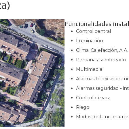
za)
Funcionalidades insta
Control central
Iluminación
Clima: Calefacción, A.A.
Persianas: sombreado
Multimedia
Alarmas técnicas: inun
Alarmas seguridad - in
Control de voz
Riego
Modos de funcionamient