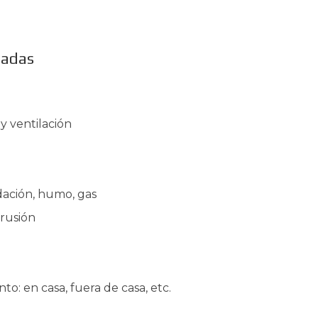
ladas
 y ventilación
dación, humo, gas
trusión
o: en casa, fuera de casa, etc.